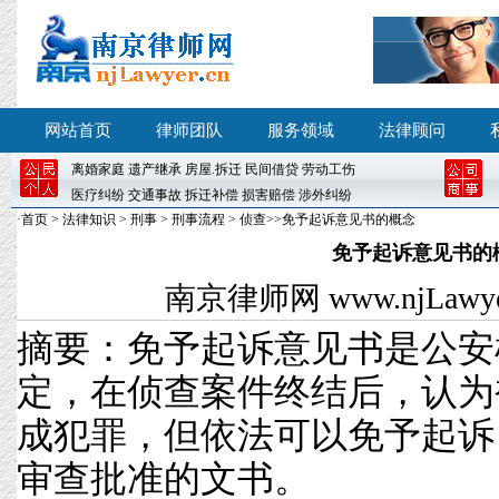
网站首页
律师团队
服务领域
法律顾问
离婚
家庭
遗产继承
房屋
.
拆迁
民间借贷
劳动工伤
医疗纠纷
交通事故
拆迁补偿
损害赔偿
涉外纠纷
·
首页
>
法律知识
>
刑事
>
刑事流程
>
侦查
>>免予起诉意见书的概念
免予起诉意见书的
南京律师网
www.njLawyer
摘要：免予起诉意见书是公安
定，在侦查案件终结后，认为
成犯罪，但依法可以免予起诉
审查批准的文书。