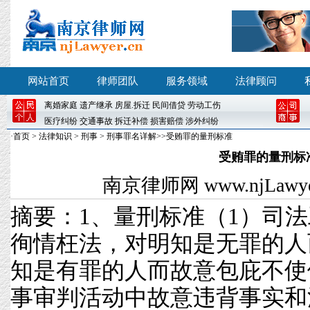
网站首页
律师团队
服务领域
法律顾问
离婚
家庭
遗产继承
房屋
.
拆迁
民间借贷
劳动工伤
医疗纠纷
交通事故
拆迁补偿
损害赔偿
涉外纠纷
·
首页
>
法律知识
>
刑事
>
刑事罪名详解
>>受贿罪的量刑标准
受贿罪的量刑标
南京律师网
www.njLawyer
摘要：1、量刑标准（1）司
徇情枉法，对明知是无罪的人
知是有罪的人而故意包庇不使
事审判活动中故意违背事实和