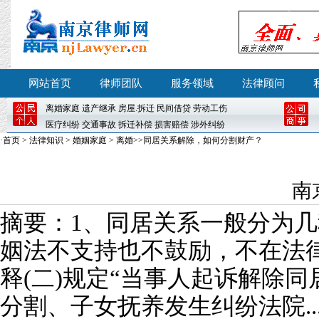
网站首页
律师团队
服务领域
法律顾问
离婚
家庭
遗产继承
房屋
.
拆迁
民间借贷
劳动工伤
医疗纠纷
交通事故
拆迁补偿
损害赔偿
涉外纠纷
·
首页
>
法律知识
>
婚姻家庭
>
离婚
>>同居关系解除，如何分割财产？
南
摘要：1、同居关系一般分为
姻法不支持也不鼓励，不在法
释(二)规定“当事人起诉解除
分割、子女抚养发生纠纷法院..