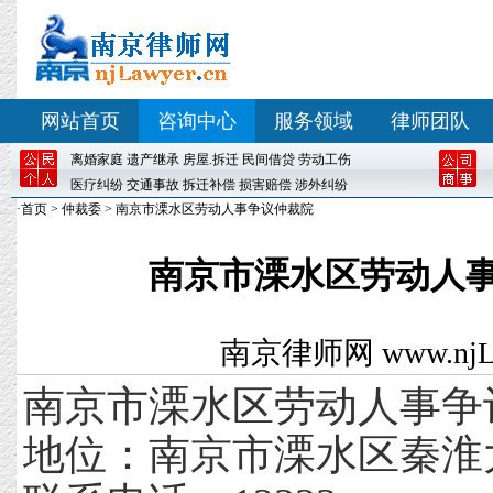
网站首页
咨询中心
服务领域
律师团队
离婚
家庭
遗产继承
房屋
.
拆迁
民间借贷
劳动工伤
医疗纠纷
交通事故
拆迁补偿
损害赔偿
涉外纠纷
·
首页
>
仲裁委
> 南京市溧水区劳动人事争议仲裁院
南京市溧水区劳动人
南京律师网
www.njL
南京市溧水区劳动人事争
地位：南京市溧水区秦淮大