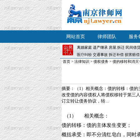
网站首页
律师团队
服务
离婚
家庭
遗产继承
房屋
.
拆迁
民间借
医疗纠纷
交通事故
拆迁补偿
损害赔偿
·
首页
>
法律知识
>
债权债务
>
债的移转和消灭
摘要：（1）相关概念：债的转移：债的
改变债的内容债权人将债权移转于第三
订立转让债务协议，转...
（1） 相关概念：
债的转移：债的主体发生变更；
概括承受：即不分清红皂白，同时