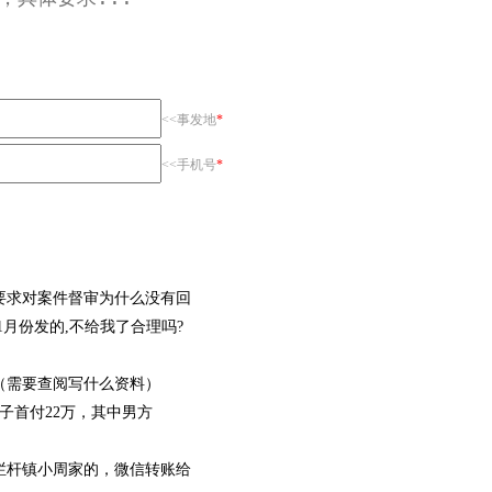
<<事发地
*
<<手机号
*
要求对案件督审为什么没有回
1月份发的,不给我了合理吗?
（需要查阅写什么资料）
子首付22万，其中男方
栏杆镇小周家的，微信转账给