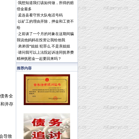
·
我想知道我们该如何做，所得的赔
偿金最多
·
孟连县看守所大队电话号码
·
以矿工的理由开除，押金和工资不
给
·
之前谈了一个月的对象在这期间骗
我说他妈妈在投资让我给他我
·
弟弟强*姐姐 犯罪么 不是亲姐姐
·
请问我可以上法院起诉连同抚养费
精神抚慰金一起要回来吗？
推荐内容
将债务全
担和并存
会导致