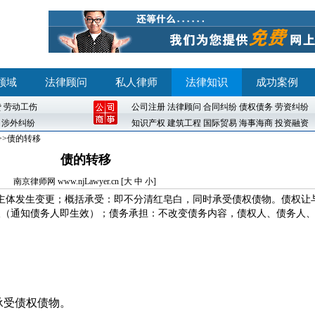
领域
法律顾问
私人律师
法律知识
成功案例
贷
劳动工伤
公司注册
法律顾问
合同纠纷
债权债务
劳资纠纷
涉外纠纷
知识产权
建筑工程
国际贸易
海事海商
投资融资
>>债的转移
债的转移
南京律师网
www.njLawyer.cn [
大
中
小
]
主体发生变更；概括承受：即不分清红皂白，同时承受债权债物。债权让
人（通知债务人即生效）；债务承担：不改变债务内容，债权人、债务人
承受债权债物。