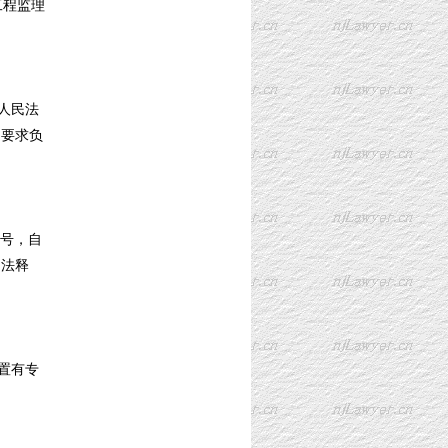
工程监理
人民法
是要求负
8号，自
（法释
置有专