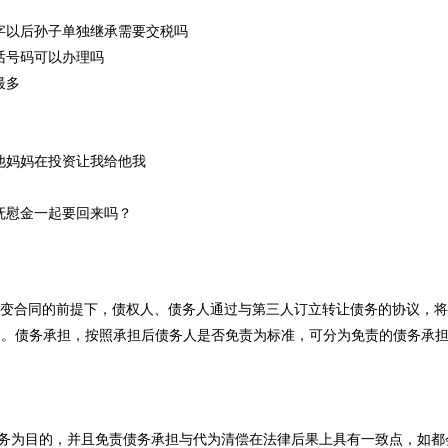
字以后孙子单独继承需要交税吗
话号码可以办理吗
最多
他妈妈在投资让我给他我
抚慰金一起要回来吗？
)是指在不改变合同的前提下，债权人、债务人通过与第三人订立转让债务的协议，
象。债务承担，按照承担后债务人是否免责为标准，可分为免责的债务承
为目的，并且免责债务承担与代为清偿在法律后果上具有一致点，如都