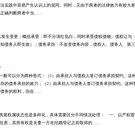
司法实践中容易产生认识上的混同。同时，又由于两者的法律效力有较大
判断两者中当......
发生变更；概括承受：即不分清红皂白，同时承受债权债物。债权让与
通知债务人即生效）；债务承担：不改变债务内容，债权人、债务人、第
？
般可以分为两种形式：（1）由承担人与债权人签订债务承担契约。这
存的债务承担的效力；（2）由承担人与债务人签订债务承担契约。这种
的权利，但在......
屋权属状态也是多样化，具体需要区分不同情况处理： 一、以产权置
，其所有权是夫妻一方在结婚登记之前取得的......