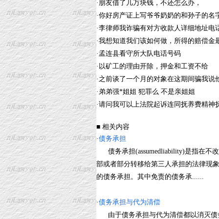
·
朋友借了几万块钱，不还怎么办，
·
你好房产证上写爷爷奶奶的和孙子的名
·
李律师我诈骗有对方收款人详细地址电
·
我想知道我们该如何做，所得的赔偿金
·
孟连县看守所大队电话号码
·
以矿工的理由开除，押金和工资不给
·
之前谈了一个月的对象在这期间骗我说
·
弟弟强*姐姐 犯罪么 不是亲姐姐
·
请问我可以上法院起诉连同抚养费精神
■ 相关内容
·
债务承担
债务承担(assumedliability
部或者部分转移给第三人承担的法律现
的债务承担。其中免责的债务承......
·
债务承担与代为清偿
由于债务承担与代为清偿都以消灭债务