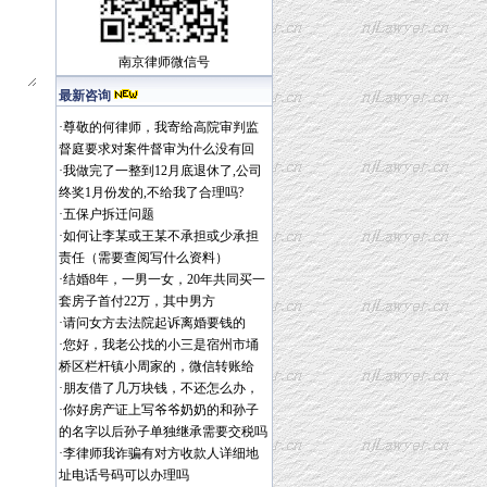
南京律师
微信号
最新咨询
·
尊敬的何律师，我寄给高院审判监
督庭要求对案件督审为什么没有回
·
我做完了一整到12月底退休了,公司
终奖1月份发的,不给我了合理吗?
·
五保户拆迁问题
·
如何让李某或王某不承担或少承担
责任（需要查阅写什么资料）
·
结婚8年，一男一女，20年共同买一
套房子首付22万，其中男方
·
请问女方去法院起诉离婚要钱的
·
您好，我老公找的小三是宿州市埇
桥区栏杆镇小周家的，微信转账给
·
朋友借了几万块钱，不还怎么办，
·
你好房产证上写爷爷奶奶的和孙子
的名字以后孙子单独继承需要交税吗
·
李律师我诈骗有对方收款人详细地
址电话号码可以办理吗