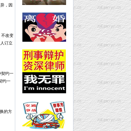
差异，因
：不改变
三人订立
种契约一
契约一
换的方