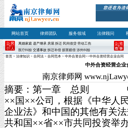
网站首页
律师团队
服务领域
法律顾问
离婚
家庭
遗产继承
房屋
.
拆迁
民间借贷
劳动工伤
医疗纠纷
交通事故
拆迁补偿
损害赔偿
涉外纠纷
·
首页
>
法律知识
>
合同法
>
合同范本
>
中外合资合同
>>中外合资经营企业合同
中外合资经营企业
南京律师网
www.njLawyer
摘要：第一章 总则 中
××国××公司，根据《中华人
企业法》和中国的其他有关法
共和国××省××市共同投资举