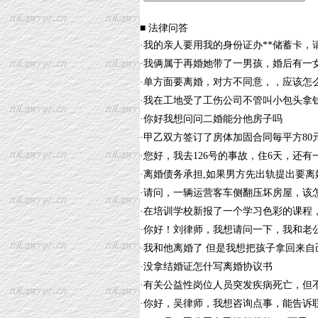
■ 法律问答
·
我的亲人要用我的身份证办**储蓄卡，
·
我俩属于再婚她带了一男孩，婚后有一
·
单方面要离婚，对方不同意，，应该怎
·
我在工地受了工伤公司不管叫小包头拿
·
你好我想问问二婚能分他房子吗
·
甲乙双方签订了房体加固合同毎平方80
·
您好，我去126号的事故，住6天，还
·
离婚债务承担,如果男方先出轨提出要
·
请问，一辆运营客车侧翻压坏房屋，该
·
在培训学校新报了一个学习色彩的课程
·
你好！刘律师，我想请问一下，我和老
·
我和他离婚了 但是我想把孩子拿回来自
·
没拿结婚证怎什写离婚协议书
·
有关公益性岗位人员突发疾病死亡，但
·
你好，吴律师，我想咨询点事，能告诉