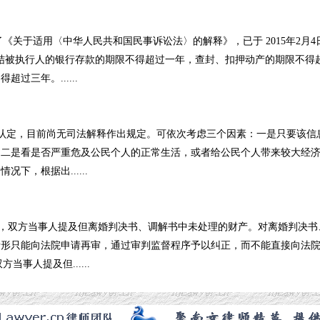
了《关于适用〈中华人民共和国民事诉讼法〉的解释》，已于 2015年2月4
结被执行人的银行存款的期限不得超过一年，查封、扣押动产的期限不得
过三年。......
认定，目前尚无司法解释作出规定。可依次考虑三个因素：一是只要该信
；二是看是否严重危及公民个人的正常生活，或者给公民个人带来较大经
下，根据出......
双方当事人提及但离婚判决书、调解书中未处理的财产。对离婚判决书
情形只能向法院申请再审，通过审判监督程序予以纠正，而不能直接向法
事人提及但......