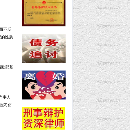
而不反
债的性质
后勤部基
当事人
按照习俗