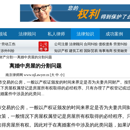
领域
法律顾问
私人律师
法律知识
成功案例
贷
劳动工伤
公司注册
法律顾问
合同纠纷
债权债务
劳资纠纷
涉外纠纷
知识产权
建筑工程
国际贸易
海事海商
投资融资
财产分割
>>离婚中房屋的分割问题
离婚中房屋的分割问题
南京律师网
www.njLawyer.cn [
大
中
小
]
市交易的公房，一般以产权证颁发的时间来界定是否为夫妻共同财产。按
况下房屋权属登记是房屋所有权取得的必经程序。只有办理了产权登记或
案件中涉及的此类问...
市交易的公房，一般以产权证颁发的时间来界定是否为夫妻共同
政策，一般情况下房屋权属登记是房屋所有权取得的必经程序。
取得房屋所有权。因此对于在离婚案件中涉及的此类问题，如果