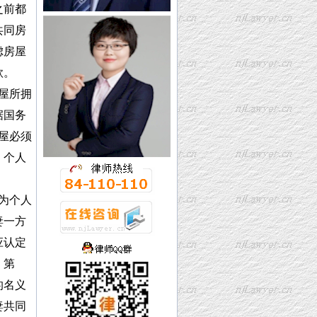
之前都
共同房
虑房屋
款。
屋所拥
据国务
屋必须
、个人
为个人
妻一方
应认定
：第
的名义
妻共同