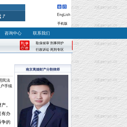
手机版
咨询中心
联系我们
取保候审
刑事辩护
行政诉讼
死刑专区
南京离婚财产分割律师
照民法
过户手续
财产。
只有办
诉争的