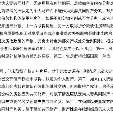
定为夫妻共同财产。无论房屋在何时购买、房款如何交纳在分割
之前取得的应认定为个人财产而不能作为夫妻共同财产分割。对
的份额和具体使用的房间。如果不能实物分割或不宜分割，应考
况来进行分割。由一方取得房屋，另一方取得折价款或住房帮助
产权房屋是指职工对享受政府或企事业单位补贴而购买或建造的房
历次房改政策的产物，其突出特点为部分产权处分受到限制。根
的地进行城镇住房改革通知》，其特点集中于以下几点。第一，房
售时原补贴单位有优先购买权。第三，售房所得按照国家、单位
合同，但未取得产权证的房屋。对于此类房屋在下列情况下应认定
款已交齐但产权证未取得，认定为个人财产。第二，如果由夫或
款或部分房款在婚姻存续期间继续交纳，但未取得产权证，房子
间交纳的房款应为共同财产。对以下情况应认定为夫妻共同财产
是以夫或妻的名义还是夫妻共同名义。第二，在婚前以夫妻双方
共同财产购买，属于婚前共同财产，财产性质存续到婚后仍未夫