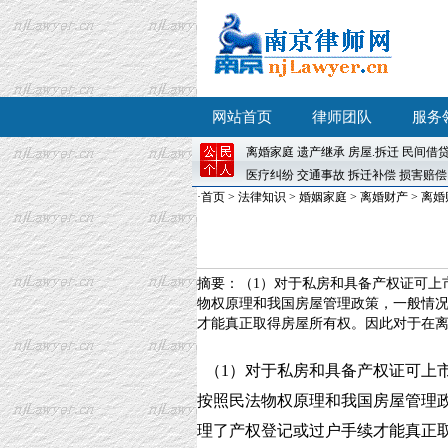
网站首页
律师团队
服务
离婚
家庭
遗产继承
房屋
.
拆迁
民间借
医疗纠纷
交通事故
拆迁补偿
损害赔偿
·
首页
>
法律知识
>
婚姻家庭
>
离婚财产
>
离婚
摘要：（1）对于私房和具备产权证可上
物权原理和我国房屋管理政策，一般情
才能真正取得房屋所有权。因此对于在离婚
（1）对于私房和具备产权证可上
按照民法物权原理和我国房屋管理
理了产权登记或过户手续才能真正