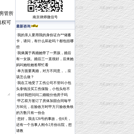
房管所
南京律师
微信号
租权可
最新咨询
·
我的亲人要用我的身份证办**储蓄
卡，请问，有什么坏处吗？都包括哪
些
·
我俩属于再婚她带了一男孩，婚后
有一女孩。婚后三一直很好，后来她
妈叫她给她爸帮忙看
·
单方面要离婚，对方不同意，，应
该怎么做？
·
我在工地受了工伤公司不管叫小包
头拿钱没买工伤保险，小包头给不
·
你好我想问问二婚能分他房子吗
·
甲乙双方签订了房体加固合同毎平
方80元，在验收方时甲方只验收角铁
的方数只有一份合
·
您好，我去126号的事故，住6天，
还有一个当事人刚今2月份出院，想
请教