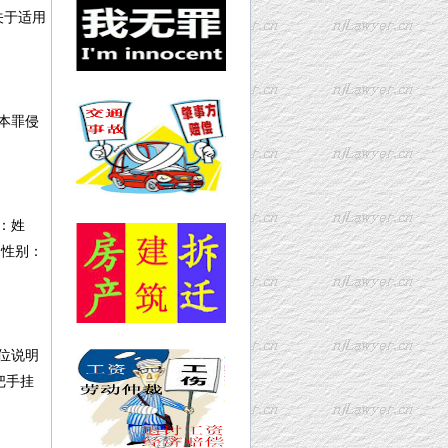
关于适用
本罪侵
：姓
性别：
位说明
把手挂