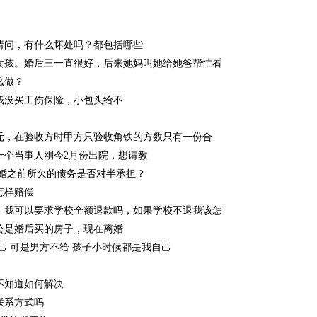
请问，有什么坏处吗？都包括哪些
女孩。婚后三一直很好，后来她妈叫她给她爸帮忙看
么做？
钱没买工伤保险，小包头给不
元，在验收方时甲方只验收角铁的方数只有一份合
有一个当事人刚今2月份出院，想请教
离婚之前所欠的债务是否对半承担？
怎样赔偿
，我可以要求学校全额退款吗，如果学校不退我该怎
公是婚后买的房子，现在离婚
己 可是男方不给 孩子小时候都是我自己
不知道如何解决
联系方式吗