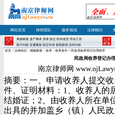
网站首页
律师团队
服务领域
法律顾问
离婚
家庭
遗产继承
房屋
.
拆迁
民间借贷
劳动工伤
医疗纠纷
交通事故
拆迁补偿
损害赔偿
涉外纠纷
·
首页
>
法律知识
>
婚姻家庭
>
收养
>
收养条件
>>民政局收养登记办理程序
民政局收养登记办
南京律师网
www.njLawyer
摘要：一、申请收养人提交收
件、证明材料：1、收养人的
结婚证；2、由收养人所在单
出具的并加盖乡（镇）人民政