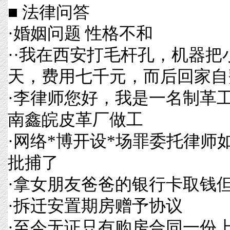
■ 法律问答
·
婚姻问题 性格不和
·
·我在西安打毛杆孔，机器把
天，费用七千元，而后回家自
·
李律师您好，我是一名制革
南鑫皖皮革厂做工
·
网络*博开设*场罪委托律师
批捕了
·
拿女朋友爸爸的银行卡取钱
·
拆迁安置期房赠予协议
·
至今无证只有购房合同一份