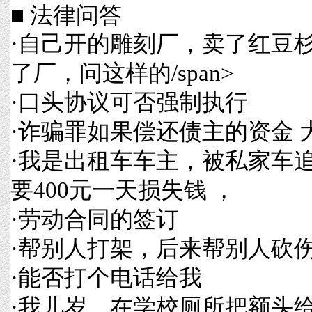
■ 法律问答
·
自己开的雕刻厂，卖了红豆
了厂，问这样的/span>
·
口头协议可否强制执行
·
诈骗罪如果偿还债主的资金 
·
我是出租车车主，被私家车
要400元一天损失钱 ，
·
劳动合同的签订
·
帮别人打架，后来帮别人砍
·
能否打个电话给我
·
我儿岁，在学校厕所把额头给