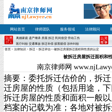
网站首页
律师团队
服务领域
法律顾问
离婚
家庭
遗产继承
房屋
.
拆迁
民间借贷
劳动工伤
医疗纠纷
交通事故
拆迁补偿
损害赔偿
涉外纠纷
·
首页
>
法律知识
>
拆迁
>
拆迁评估
>>被拆迁房屋拆迁面积和性质的认定
被拆迁房屋拆迁面积和
南京律师网
www.njLawyer
摘要：委托拆迁估价的，拆迁
迁房屋的性质（包括用途，
拆迁房屋的性质和面积一般以
档案的记载为准；各地对被拆