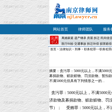
网站首页
律师团队
服务
离婚
家庭
遗产继承
房屋
.
拆迁
民间借
医疗纠纷
交通事故
拆迁补偿
损害赔偿
·
首页
>
法律知识
>
刑事
>
职务犯罪
>>职务犯
摘要：贪污罪：5000元以上，不满50
募捐款物、赃款赃物、罚没款物、暂扣款
不满5000元但具有下列情形之一的...
贪污罪：5000元以上，不满50
济款物及募捐款物、赃款赃物、罚
节）； 受贿罪：5000元以上，不