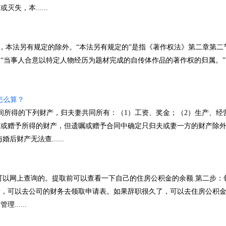
，本......
本法另有规定的除外。“本法另有规定的”是指《著作权法》第二章第二
“当事人合意以特定人物经历为题材完成的自传体作品的著作权的归属。”
怎么算？
所得的下列财产，归夫妻共同所有：（1）工资、奖金；（2）生产、经
承或赠予所得的财产，但遗嘱或赠予合同中确定只归夫或妻一方的财产除
后财产无法查......
以网上查询的。提取前可以查看一下自己的住房公积金的余额.第二步：
金，可以去公司的财务去领取申请表。如果辞职很久了，可以去住房公积
.....