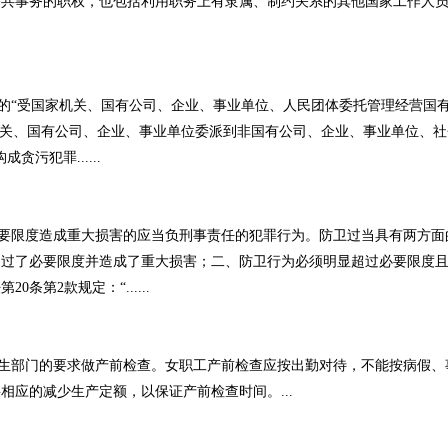
公共事务的职权，也包括利用职务上有隶属、制约关系的其他国家工作人
“受国家机关、国有公司、企业、事业单位、人民团体委托管理经营国
机关、国有公司、企业、事业单位委派到非国有公司、企业、事业单位、社
污犯罪......
限度造成重大损害的应当负刑事责任的犯罪行为。防卫过当具有两方面
超过了必要限度并造成了重大损害；二、防卫行为必须明显超过必要限度
条第2款规定：“......
部门的要求做产前检查。女职工产前检查应按出勤对待，不能按病假、
相应的减少生产定额，以保证产前检查时间。...