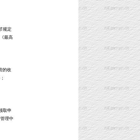
节规定
《最高
营的收
外；
领取申
金管理中