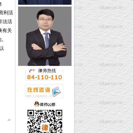
物
行营利活
非法活
挟有关
失的。
以