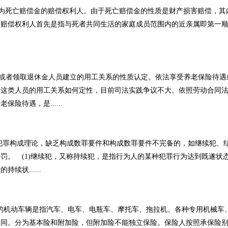
为死亡赔偿金的赔偿权利人。由于死亡赔偿金的性质是财产损害赔偿，其
，赔偿权利人首先是指与死者共同生活的家庭成员范围内的近亲属即第一
者领取退休金人员建立的用工关系的性质认定。依法享受养老保险待遇
于这类人员的用工关系如何定性，目前司法实践争议不大。依照劳动合同
险待遇，是......
犯罪构成理论，缺乏构成数罪要件和构成数罪要件不完备的，如继续犯、
罚。 (1)继续犯，又称持续犯，是指行为人的某种犯罪行为达到既遂状
状......
同中的机动车辆是指汽车、电车、电瓶车、摩托车、拖拉机、各种专用机械车
。分为基本险和附加险，但附加险不能独立保险。保险人按照承保险别