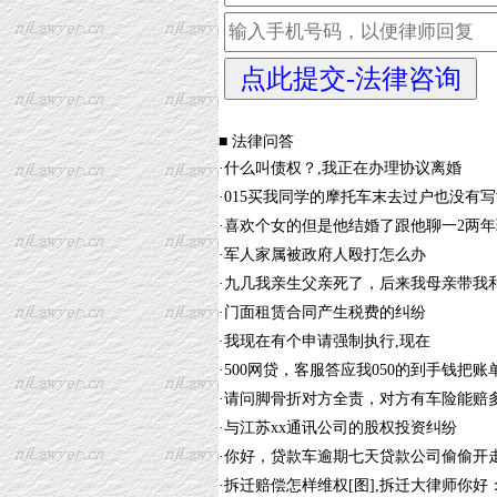
■ 法律问答
·
什么叫债权？,我正在办理协议离婚
·
015买我同学的摩托车末去过户也没有
·
喜欢个女的但是他结婚了跟他聊一2两
·
军人家属被政府人殴打怎么办
·
九几我亲生父亲死了，后来我母亲带我
·
门面租赁合同产生税费的纠纷
·
我现在有个申请强制执行,现在
·
500网贷，客服答应我050的到手钱把
·
请问脚骨折对方全责，对方有车险能赔
·
与江苏xx通讯公司的股权投资纠纷
·
你好，贷款车逾期七天贷款公司偷偷开
·
拆迁赔偿怎样维权[图],拆迁大律师你好