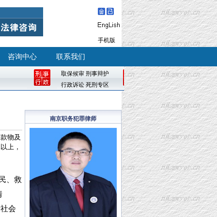
手机版
咨询中心
联系我们
取保候审
刑事辩护
行政诉讼
死刑专区
南京职务犯罪律师
济款物及
元以上，
移民、救
情
者社会