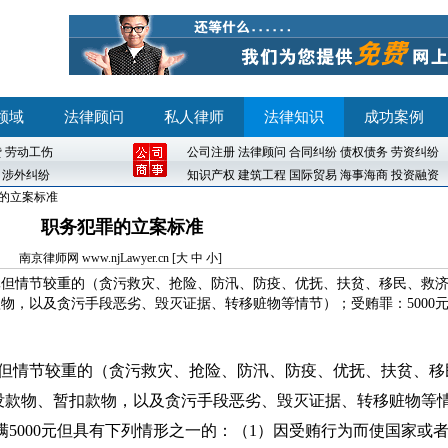
领域
法律顾问
私人律师
法律知识
成功案例
贷
劳动工伤
公司注册
法律顾问
合同纠纷
债权债务
劳资纠纷
涉外纠纷
知识产权
建筑工程
国际贸易
海事海商
投资融资
罪的立案标准
职务犯罪的立案标准
南京律师网
www.njLawyer.cn [
大
中
小
]
00元但情节较重的（贪污救灾、抢险、防汛、防疫、优抚、扶贫、移民、救
物，以及贪污手段恶劣、毁灭证据、转移赃物等情节）；受贿罪：5000
00元但情节较重的（贪污救灾、抢险、防汛、防疫、优抚、扶贫、
没款物、暂扣款物，以及贪污手段恶劣、毁灭证据、转移赃物等
满5000元但具有下列情形之一的：（1）因受贿行为而使国家或