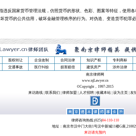
违反国家货币管理法规，仿照货币的形状、色彩、图案等特征，使用各
破坏货币的公共信用，破坏金融管理秩序的行为。对伪造、变造货币犯罪
股权转让
企业改制
合同法律
知识产权
专利商标
交通事故
医疗纠纷
损害赔偿
建筑房产
涉外法律
南京律师网
www.njLawyer.cn
©Copyright，1997-2015
来访路线
|
联系我们
|
律师加盟
|
人才招聘
|
收藏本站
|
设为主页
|
友
律师咨询热线:(025)
84-110-110
地址：南京市汉中门大街1号汉中新城11楼G座,210029
来访请先预约