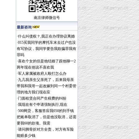
南京律师
微信号
最新咨询
·
什么叫债权？,我正在办理协议离婚
·
015买我同学的摩托车末去过户也没
有写协议，我同学要告我欺骗罪我有
罪吗
·
喜欢个女的但是他结婚了跟他聊一2
两年现在他说不喜欢我
·
军人家属被政府人殴打怎么办
·
九几我亲生父亲死了，后来我母亲
带我和我哥一起改嫁到同一个村委管
理的地方我们现在应
·
门面租赁合同产生税费的纠纷
·
我现在有个申请强制执行,现在
·
500网贷，客服答应我050的到手钱
把账单取消了，但是他没取消，还需
要我60的款项。我需
·
请问脚骨折对方全责，对方有车险
能赔多少钱