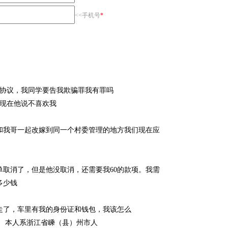
<<手机号
*
写协议，我同学要告我欺骗罪我有罪吗
年现在他说不喜欢我
和我哥一起改嫁到同一个村委管理的地方我们现在应
账单取消了，但是他没取消，还需要我60的款项。我需
多少钱
走了，车里有我的身份证和钱包，我该怎么
： 本人系浙江省嵊（县）州市人