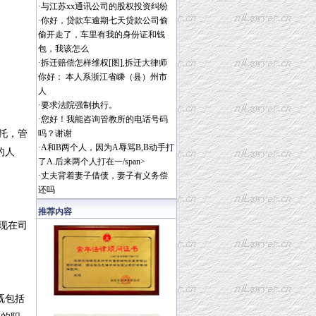
·
与江苏xx通讯公司的股权投资纠纷
·
你好，贷款车逾期七天贷款公司偷
偷开走了，车里有我的身份证和钱
包，我该怎么
·
拆迁赔偿怎样维权[图],拆迁大律师
你好： 本人系浙江省嵊（县）州市
人
·
要求法院强制执行。
·
您好！我能咨询管教所的电话号码
托，管
吗？谢谢
·
A和B两个人，因为A辱骂B,B动手打
的人
了A.后来两个人打在一/span>
·
丈夫背着妻子借债，妻子有义务偿
还吗
推荐内容
现在司
既包括