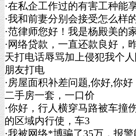
·
在私企工作过的有害工种能
·
我和前妻分别会接受怎么样
·
范律师您好！我是杨殿美的
·
网络贷款，一直还款良好，
天打电话辱骂加上侵犯我个人
朋友打电
·
房屋面积补差问题,你好,你
二手房一套，一口价
·
你好，行人横穿马路被车撞伤
的区域内行使，车3
·
我被网络*博骗了35万，报