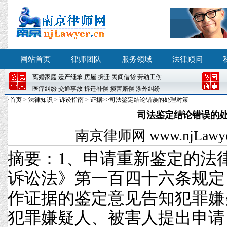
网站首页
律师团队
服务领域
法律顾问
离婚
家庭
遗产继承
房屋
.
拆迁
民间借贷
劳动工伤
医疗纠纷
交通事故
拆迁补偿
损害赔偿
涉外纠纷
·
首页
>
法律知识
>
诉讼指南
>
证据
>>司法鉴定结论错误的处理对策
司法鉴定结论错误的
南京律师网
www.njLawyer
摘要：1、申请重新鉴定的
诉讼法》第一百四十六条规定
作证据的鉴定意见告知犯罪嫌
犯罪嫌疑人、被害人提出申请