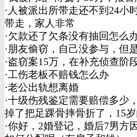
·
人被派出所带走还不到24小
带走，家人非常
·
欠款还了欠条没有抽回怎么
·
朋友偷窃，自己没参与，但
·
盗窃案15万，在补充侦查阶
·
工伤老板不赔钱怎么办
·
老公出轨想离婚
·
十级伤残鉴定需要赔偿多少
掉了把足踝骨摔骨折了，15
·
你好，2婚登记，婚后7男方