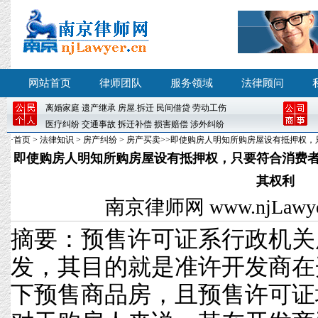
网站首页
律师团队
服务领域
法律顾问
离婚
家庭
遗产继承
房屋
.
拆迁
民间借贷
劳动工伤
医疗纠纷
交通事故
拆迁补偿
损害赔偿
涉外纠纷
·
首页
>
法律知识
>
房产纠纷
>
房产买卖
>>即使购房人明知所购房屋设有抵押权，
即使购房人明知所购房屋设有抵押权，只要符合消费
其权利​
南京律师网
www.njLawyer
摘要：预售许可证系行政机关
发，其目的就是准许开发商在
下预售商品房，且预售许可证