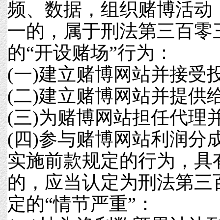
频、数据，组织赌博活动
一的，属于刑法第三百零
的“开设赌场”行为：
(一)建立赌博网站并接受投
(二)建立赌博网站并提供
(三)为赌博网站担任代理
(四)参与赌博网站利润分
实施前款规定的行为，具
的，应当认定为刑法第三
定的“情节严重”：