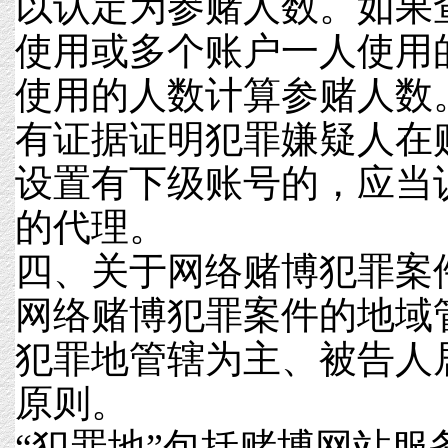
以认定为参赌人数。如果
使用或多个账户一人使用
使用的人数计算参赌人数
有证据证明犯罪嫌疑人在
设置有下级账号的，应当
的代理。
四、关于网络赌博犯罪案
网络赌博犯罪案件的地域
犯罪地管辖为主、被告人
原则。
“犯罪地”包括赌博网站服