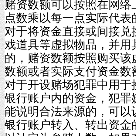
赌资数额可以按照在网络
点数乘以每一点实际代表
对于将资金直接或间接兑
戏道具等虚拟物品，并用
的，赌资数额按照购买该
数额或者实际支付资金数
对于开设赌场犯罪中用于
银行账户内的资金，犯罪
能说明合法来源的，可以
银行账户转入、转出资金