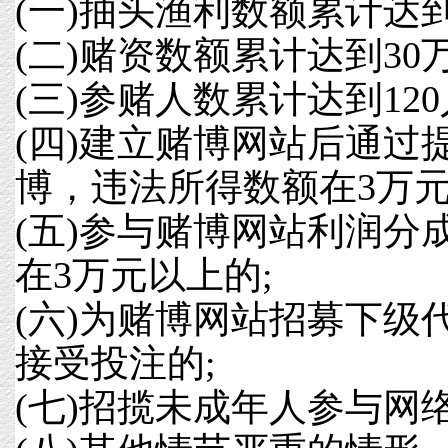
(一)抽头渔利数额累计达到
(二)赌资数额累计达到30
(三)参赌人数累计达到12
(四)建立赌博网站后通过
博，违法所得数额在3万元
(五)参与赌博网站利润分
在3万元以上的;
(六)为赌博网站招募下级
接受投注的;
(七)招揽未成年人参与网