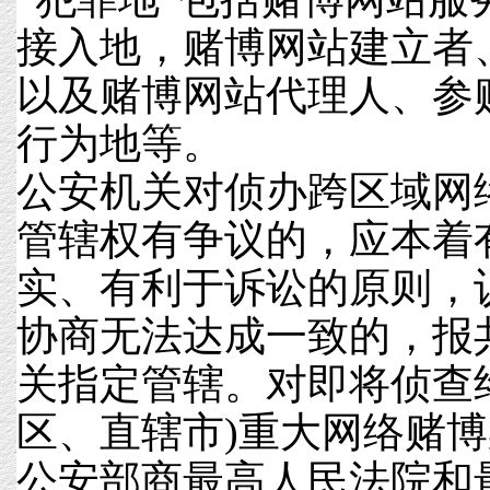
接入地，赌博网站建立者
以及赌博网站代理人、参
行为地等。
公安机关对侦办跨区域网
管辖权有争议的，应本着
实、有利于诉讼的原则，
协商无法达成一致的，报
关指定管辖。对即将侦查
区、直辖市)重大网络赌
公安部商最高人民法院和