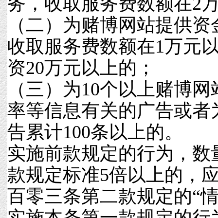
务，收取服务费数额在2
（二）为赌博网站提供资
收取服务费数额在1万元
资20万元以上的；
（三）为10个以上赌博
率等信息有关的广告或者
告累计100条以上的。
实施前款规定的行为，数
款规定标准5倍以上的，
百零三条第二款规定的“情
实施本条第一款规定的行