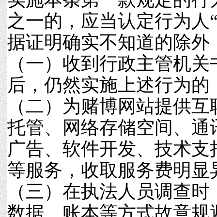
之一的，应当认定行为人“
据证明确实不知道的除外
（一）收到行政主管机关
后，仍然实施上述行为的
（二）为赌博网站提供互
托管、网络存储空间、通
广告、软件开发、技术支
等服务，收取服务费明显
（三）在执法人员调查时
数据、账本等方式故意规