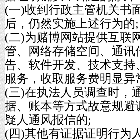
(一)收到行政主管机关书
后，仍然实施上述行为的;
(二)为赌博网站提供互联
管、网络存储空间、通讯
告、软件开发、技术支持
服务，收取服务费明显异常
(三)在执法人员调查时，
据、账本等方式故意规避
疑人通风报信的;
(四)其他有证据证明行为