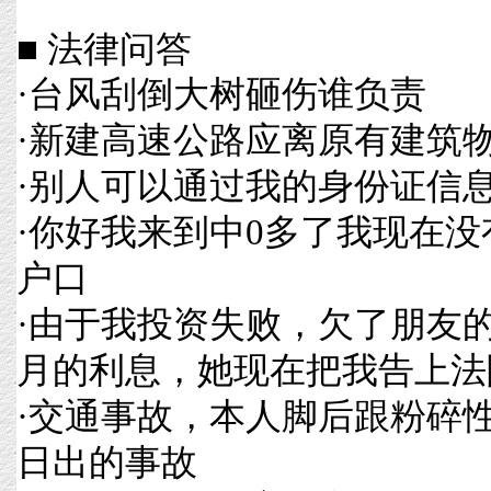
■ 法律问答
·
台风刮倒大树砸伤谁负责
·
新建高速公路应离原有建筑
·
别人可以通过我的身份证信
·
你好我来到中0多了我现在没
户口
·
由于我投资失败，欠了朋友
月的利息，她现在把我告上法
·
交通事故，本人脚后跟粉碎性骨
日出的事故