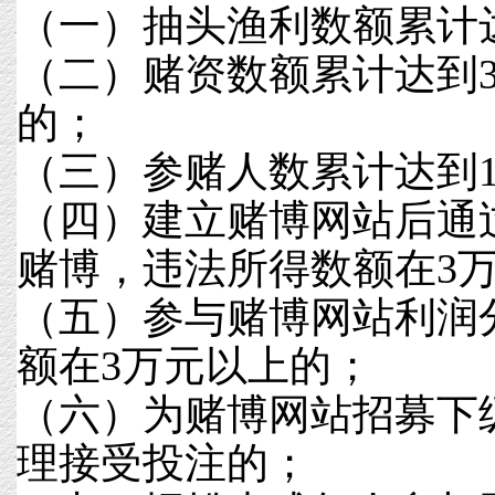
（一）抽头渔利数额累计
（二）赌资数额累计达到3
的；
（三）参赌人数累计达到1
（四）建立赌博网站后通
赌博，违法所得数额在3
（五）参与赌博网站利润
额在3万元以上的；
（六）为赌博网站招募下
理接受投注的；