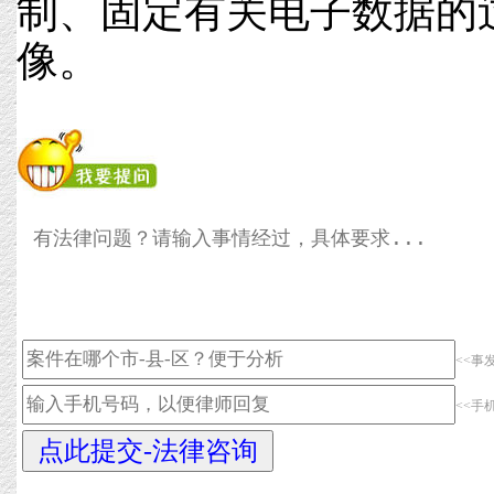
制、固定有关电子数据的
像。
<<事
<<手