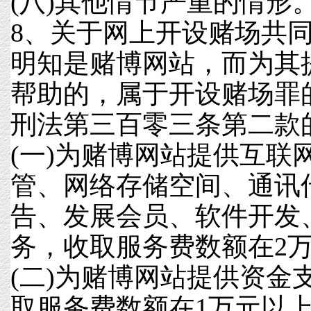
(八)其他情节严重的情形
8、关于网上开设赌场共
明知是赌博网站，而为其
帮助的，属于开设赌场罪
刑法第三百零三条第二款
(一)为赌博网站提供互联
管、网络存储空间、通讯
告、发展会员、软件开发
务，收取服务费数额在2万
(二)为赌博网站提供资金
取服务费数额在1万元以