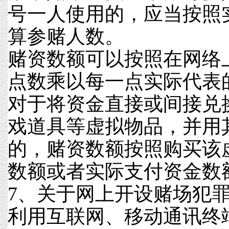
号一人使用的，应当按照
算参赌人数。
赌资数额可以按照在网络
点数乘以每一点实际代表
对于将资金直接或间接兑
戏道具等虚拟物品，并用
的，赌资数额按照购买该
数额或者实际支付资金数
7、关于网上开设赌场犯
利用互联网、移动通讯终