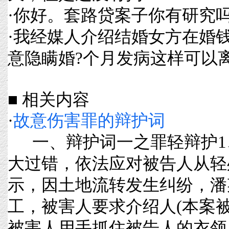
·
你好。套路贷案子你有研究
·
我经媒人介绍结婚女方在婚
意隐瞒婚?个月发病这样可以离
■ 相关内容
·
故意伤害罪的辩护词
一、辩护词一之罪轻辩护1
大过错，依法应对被告人从轻
示，因土地流转发生纠纷，潘
工，被害人要求介绍人(本案
被害人用手抓住被告人的衣领