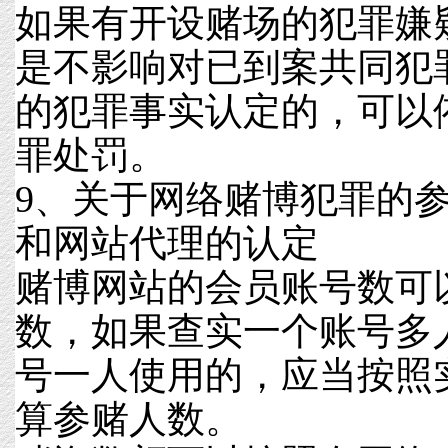
如果有开设赌场的犯罪嫌
是不影响对已到案共同犯
的犯罪事实认定的，可以
罪处罚。
9、关于网络赌博犯罪的
和网站代理的认定
赌博网站的会员账号数可
数，如果查实一个账号多
号一人使用的，应当按照
算参赌人数。