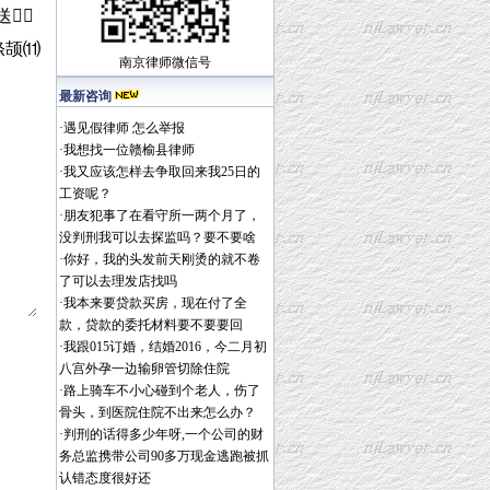
送
绦颉⑾
南京律师
微信号
最新咨询
·
遇见假律师 怎么举报
·
我想找一位赣榆县律师
·
我又应该怎样去争取回来我25日的
工资呢？
·
朋友犯事了在看守所一两个月了，
没判刑我可以去探监吗？要不要啥
·
你好，我的头发前天刚烫的就不卷
了可以去理发店找吗
·
我本来要贷款买房，现在付了全
款，贷款的委托材料要不要要回
·
我跟015订婚，结婚2016，今二月初
八宫外孕一边输卵管切除住院
·
路上骑车不小心碰到个老人，伤了
骨头，到医院住院不出来怎么办？
·
判刑的话得多少年呀,一个公司的财
务总监携带公司90多万现金逃跑被抓
认错态度很好还