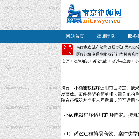
网站首页
律师团队
服务
离婚
家庭
遗产继承
房屋
.
拆迁
民间借
医疗纠纷
交通事故
拆迁补偿
损害赔偿
·
首页
>
法律知识
>
诉讼指南
>
起诉与立案
>>
摘要：小额速裁程序适用范围特定。按规
易高效。案件类型的简单和法律关系的
院在征得双方当事人同意后，即可适用小额
小额速裁程序适用范围特定。按规
（1）诉讼过程简易高效。案件类