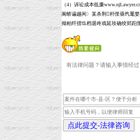
（4）诉讼成本低廉www.njLawy
阆蛴谝越闲〉某杀荆杆俚亟饩鼍婪
拗粕纤摺⒔档退咚戏延玫确绞郊跎俚