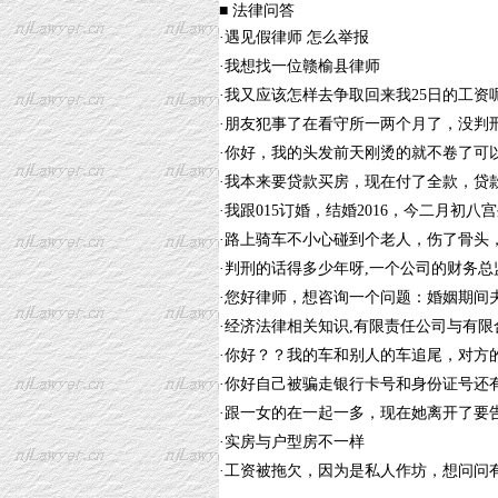
■ 法律问答
·
遇见假律师 怎么举报
·
我想找一位赣榆县律师
·
我又应该怎样去争取回来我25日的工资
·
朋友犯事了在看守所一两个月了，没判
·
你好，我的头发前天刚烫的就不卷了可
·
我本来要贷款买房，现在付了全款，贷
·
我跟015订婚，结婚2016，今二月初
·
路上骑车不小心碰到个老人，伤了骨头
·
判刑的话得多少年呀,一个公司的财务总
·
您好律师，想咨询一个问题：婚姻期间
·
经济法律相关知识,有限责任公司与有限
·
你好？？我的车和别人的车追尾，对方
·
你好自己被骗走银行卡号和身份证号还
·
跟一女的在一起一多，现在她离开了要
·
实房与户型房不一样
·
工资被拖欠，因为是私人作坊，想问问