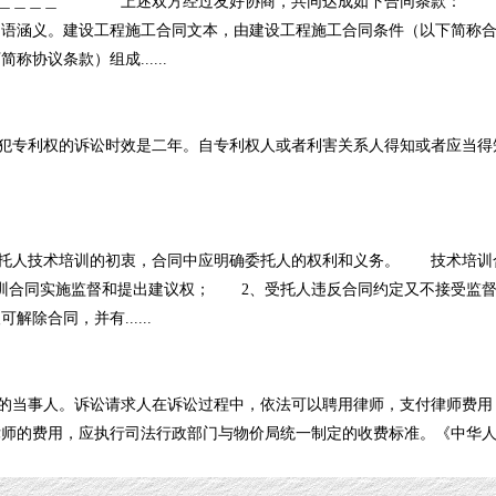
＿＿＿＿＿ 上述双方经过友好协商，共同达成如下合同条款
涵义。建设工程施工合同文本，由建设工程施工合同条件（以下简称合
协议条款）组成......
专利权的诉讼时效是二年。自专利权人或者利害关系人得知或者应当得
人技术培训的初衷，合同中应明确委托人的权利和义务。 技术培训
训合同实施监督和提出建议权； 2、受托人违反合同约定又不接受监
除合同，并有......
当事人。诉讼请求人在诉讼过程中，依法可以聘用律师，支付律师费用
的费用，应执行司法行政部门与物价局统一制定的收费标准。《中华人民..