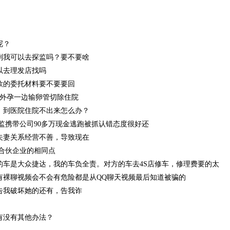
呢？
刑我可以去探监吗？要不要啥
以去理发店找吗
款的委托材料要不要要回
八宫外孕一边输卵管切除住院
，到医院住院不出来怎么办？
监携带公司90多万现金逃跑被抓认错态度很好还
夫妻关系经营不善，导致现在
合伙企业的相同点
的车是大众捷达，我的车负全责。对方的车去4S店修车，修理费要的太
有裸聊视频会不会有危险都是从QQ聊天视频最后知道被骗的
告我破坏她的还有，告我诈
有没有其他办法？