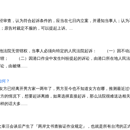
审查，认为符合起诉条件的，应当在七日内立案，并通知当事人；认为
原告对裁定不服的，可以提起上诉。...
法院无管辖权，当事人必须向特定的人民法院起诉： （一）因不动
管辖； （二）因港口作业中发生纠纷提起的诉讼，由港口所在地人民
被继......
如何？
方已经离开男方家一两年了，男方至今也不知道女方在哪，推测最近过
女方的情况下，想要起诉离婚，如果选择直接起诉，那么法院很难送达相
大多......
次辜汪会谈后产生了『两岸文书查验证作业规定』，也就是所有台湾的正