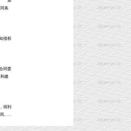
： 第
同条
知侵权
合同委
督和建
，得到
....