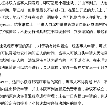
在征得双方当事人同意后，即可适用小额速裁，并由审判员一人
答辩期、举证期，但期限最长不超过7日。在通知开庭的方式上，
等形式，地点可选择在法庭、调解室，也可以到当事人住所地、
awyer.cn。结案形式上，当事人自愿申请撤诉或者自愿达成调解
签字或捺印，不必另行出具裁定书或调解书，判决结案的，最迟
额速裁程序审理的案件，对于确有特殊困难，经当事人申请，可以
也可以灵活地安排询问证人的时间。当事人可以口头申请人民法
方式询问证人的，法院经审查认为适当的，可予以准许。在审理
和法庭辩论可以结合进行，灵活掌握，案件一般在立案后一个月
理。
awyer.cn。适用小额速裁程序审理的案件，当事人不得提起上诉，
日内提出异议申请，并由本院审判监督庭负责审查，异议不成立
应撤销原判决转普通程序进行审理；未在十日内提出申请的，判
序的设定有效提升了小额速裁程序解决纠纷的效率。