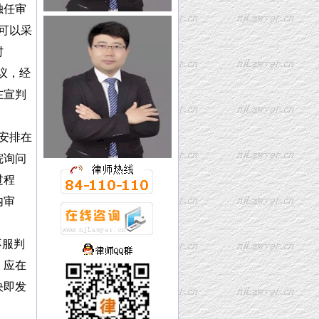
独任审
可以采
村
协议，经
在宣判
安排在
院询问
过程
内审
不服判
，应在
决即发