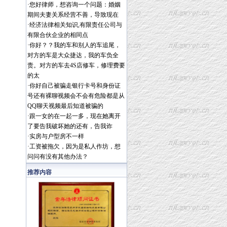
·
您好律师，想咨询一个问题：婚姻
期间夫妻关系经营不善，导致现在
·
经济法律相关知识,有限责任公司与
有限合伙企业的相同点
·
你好？？我的车和别人的车追尾，
对方的车是大众捷达，我的车负全
责。对方的车去4S店修车，修理费要
的太
·
你好自己被骗走银行卡号和身份证
号还有裸聊视频会不会有危险都是从
QQ聊天视频最后知道被骗的
·
跟一女的在一起一多，现在她离开
了要告我破坏她的还有，告我诈
·
实房与户型房不一样
·
工资被拖欠，因为是私人作坊，想
问问有没有其他办法？
推荐内容