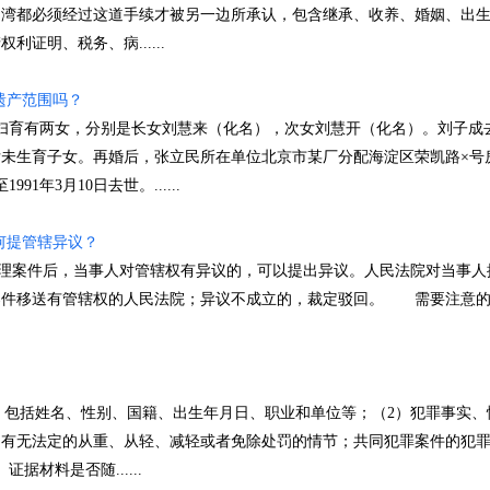
台湾都必须经过这道手续才被另一边所承认，包含继承、收养、婚姻、出
证明、税务、病......
遗产范围吗？
妇育有两女，分别是长女刘慧来（化名），次女刘慧开（化名）。刘子成
未生育子女。再婚后，张立民所在单位北京市某厂分配海淀区荣凯路×号
1年3月10日去世。......
何提管辖异议？
案件后，当事人对管辖权有异议的，可以提出异议。人民法院对当事人
案件移送有管辖权的人民法院；异议不成立的，裁定驳回。 需要注意
包括姓名、性别、国籍、出生年月日、职业和单位等；（2）犯罪事实、
、有无法定的从重、从轻、减轻或者免除处罚的情节；共同犯罪案件的犯
材料是否随......