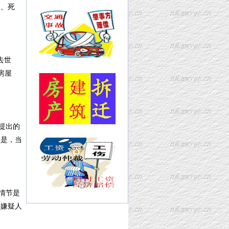
生、死
去世
房屋
提出的
的是，当
情节是
罪嫌疑人