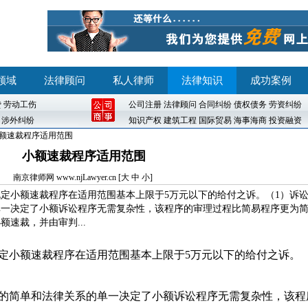
领域
法律顾问
私人律师
法律知识
成功案例
贷
劳动工伤
公司注册
法律顾问
合同纠纷
债权债务
劳资纠纷
涉外纠纷
知识产权
建筑工程
国际贸易
海事海商
投资融资
小额速裁程序适用范围
小额速裁程序适用范围
南京律师网
www.njLawyer.cn [
大
中
小
]
定小额速裁程序在适用范围基本上限于5万元以下的给付之诉。（1）诉
单一决定了小额诉讼程序无需复杂性，该程序的审理过程比简易程序更为
速裁，并由审判...
定小额速裁程序在适用范围基本上限于5万元以下的给付之诉。
型的简单和法律关系的单一决定了小额诉讼程序无需复杂性，该程