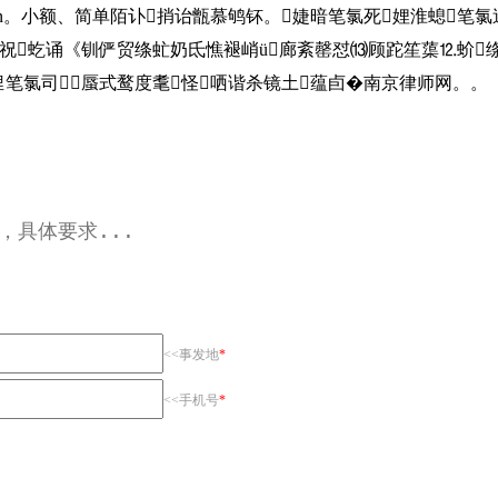
er.cn。小额、简单陌讣捎诒甑慕鸲钚。婕暗笔氯死娌淮螅笔氯
祝虼诵《钏俨贸绦虻奶氐憔褪峭ü廊紊罄怼⒀顾跎笙蕖⒓蚧
笔氯司蜃式鹜度耄怪哂谐杀镜土蕴卣�南京律师网。。
<<事发地
*
<<手机号
*