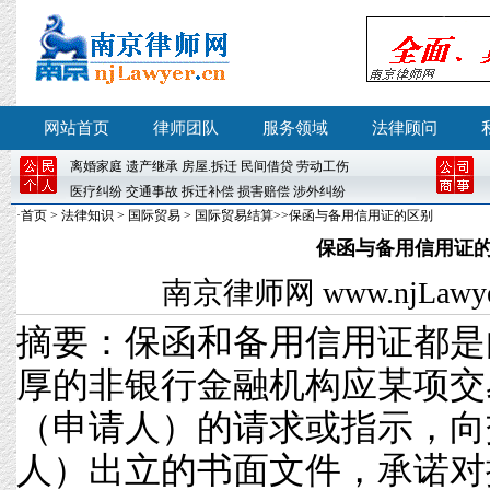
网站首页
律师团队
服务领域
法律顾问
离婚
家庭
遗产继承
房屋
.
拆迁
民间借贷
劳动工伤
医疗纠纷
交通事故
拆迁补偿
损害赔偿
涉外纠纷
·
首页
>
法律知识
>
国际贸易
>
国际贸易结算
>>保函与备用信用证的区别
保函与备用信用证
南京律师网
www.njLawyer
摘要：保函和备用信用证都是
厚的非银行金融机构应某项交
（申请人）的请求或指示，向
人）出立的书面文件，承诺对