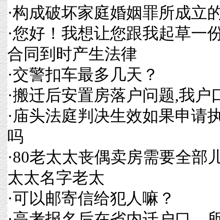
·
构成破坏家庭婚姻罪所成立
·
您好！我想让您跟我起草一
合同到时产生法律
·
交警扣车最多几天？
·
搬迁后安置房落户问题,我户
·
庙头法庭判决生效如果申请
吗
·
80老太太丧偶卖房需要全部
太太名字老太
·
可以邮寄信给犯人嘛？
·
高考报名后在省内迁户口，所