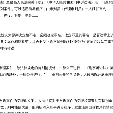
》及最高人民法院关于执行《中华人民共和国刑事诉讼法》若干问题的
下列案件，可以适用简易程序，由审判员（代理审判员）一人独任审
役、管制、单处......
院认为原判决定性不准，必须改定罪名。改定罪重的罪名，是否违背上
条文亦作相应改变，是否要受上诉不加刑原则的限制?如果原判决认定事
误......
审理案件，除法律规定的特别情况外，一律公开进行。"《刑事诉讼法》第
规定的以外，一律公开进行。" 审判公开的含义是：人民法院开庭审理
诉案件的受理即立案。人民法院对于自诉案件的受理和审查具有特别重
过宽，则可能使大量一般纠纷涌入刑事诉讼程序，发生滥用自诉程序的情