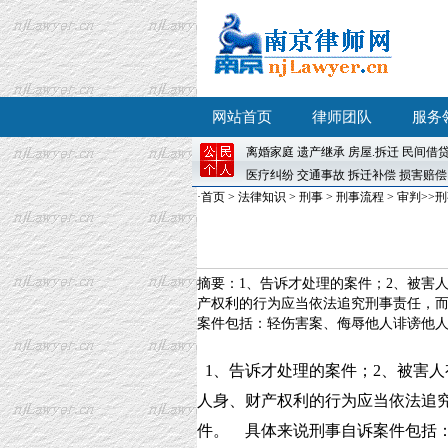
网站首页
律师团队
服务
离婚
家庭
遗产继承
房屋
.
拆迁
民间借
医疗纠纷
交通事故
拆迁补偿
损害赔偿
·
首页
>
法律知识
>
刑事
>
刑事流程
>
审判
>>
摘要：1、告诉才处理的案件；2、被害
产权利的行为应当依法追究刑事责任，
案件包括：轻伤害案、侮辱他人诽谤他人案
1、告诉才处理的案件；2、被害人
人身、财产权利的行为应当依法追
件。 具体来说刑事自诉案件包括