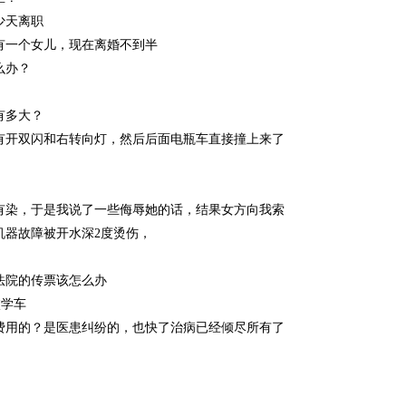
少天离职
有一个女儿，现在离婚不到半
么办？
有多大？
有开双闪和右转向灯，然后后面电瓶车直接撞上来了
有染，于是我说了一些侮辱她的话，结果女方向我索
机器故障被开水深2度烫伤，
法院的传票该怎么办
校学车
费用的？是医患纠纷的，也快了治病已经倾尽所有了