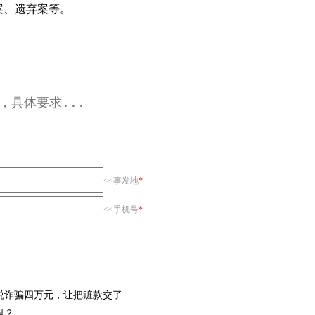
案、遗弃案等。
<<事发地
*
<<手机号
*
说诈骗四万元，让把赃款交了
里？