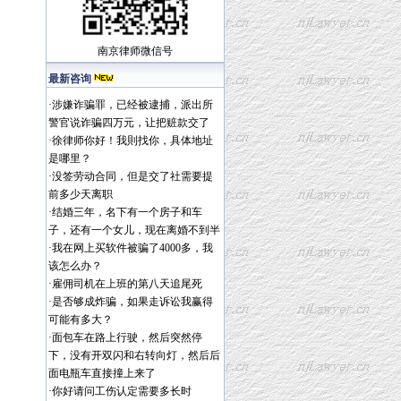
南京律师
微信号
最新咨询
·
涉嫌诈骗罪，已经被逮捕，派出所
警官说诈骗四万元，让把赃款交了
·
徐律师你好！我則找你，具体地址
是哪里？
·
没签劳动合同，但是交了社需要提
前多少天离职
·
结婚三年，名下有一个房子和车
子，还有一个女儿，现在离婚不到半
·
我在网上买软件被骗了4000多，我
该怎么办？
·
雇佣司机在上班的第八天追尾死
·
是否够成炸骗，如果走诉讼我赢得
可能有多大？
·
面包车在路上行驶，然后突然停
下，没有开双闪和右转向灯，然后后
面电瓶车直接撞上来了
·
你好请问工伤认定需要多长时