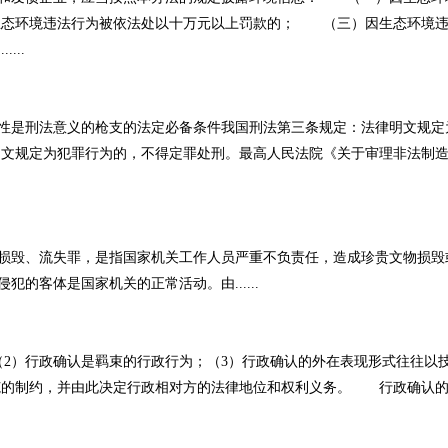
态环境违法行为被依法处以十万元以上罚款的； （三）因生态环境违
...
性是刑法意义的枪支的法定必备条件我国刑法第三条规定：法律明文规定
明文规定为犯罪行为的，不得定罪处刑。最高人民法院《关于审理非法制
毁、流失罪，是指国家机关工作人员严重不负责任，造成珍贵文物损毁
犯的客体是国家机关的正常活动。由......
2）行政确认是羁束的行政行为；（3）行政确认的外在表现形式往往以
范的制约，并由此决定行政相对方的法律地位和权利义务。 行政确认