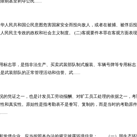
甚至剥夺公民......
华人民共和国公民意图危害国家安全而投向敌人，或者在被捕、被俘后
是人民民主专政的政权和社会主义制度。 (二)客观要件本罪在客观方面表
标志罪，是指非法生产、买卖武装部队制式服装、车辆号牌等专用标志
装部队的正常管理活动和信誉。武......
的凭证之一，也是计发员工劳动报酬、对旷工员工处理的依据之一，考
一性和真实性。原始性是指考勤表不是誊写、复制的，而是当时的考勤原
...
发债企业，应当按照本办法的规定披露环境信息： （一）因生态环