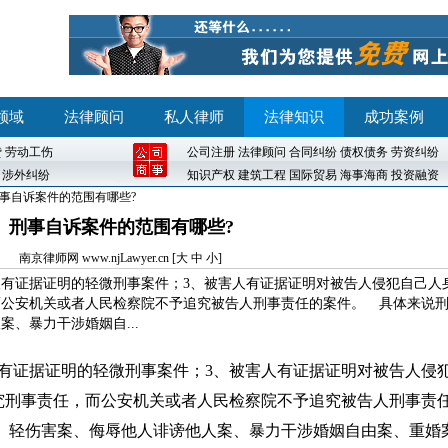
领域
法律顾问
私人律师
法律知识
成功案例
贷
劳动工伤
公司注册
法律顾问
合同纠纷
债权债务
劳资纠纷
涉外纠纷
知识产权
建筑工程
国际贸易
海事海商
投资融资
刑事自诉案件的范围有哪些?
刑事自诉案件的范围有哪些?
南京律师网
www.njLawyer.cn [
大
中
小
]
人有证据证明的轻微刑事案件；3、被害人有证据证明对被告人侵犯自己人
而公安机关或者人民检察院不予追究被告人刑事责任的案件。 具体来说
、暴力干涉婚姻自...
有证据证明的轻微刑事案件；3、被害人有证据证明对被告人侵
究刑事责任，而公安机关或者人民检察院不予追究被告人刑事责
： 轻伤害案、侮辱他人诽谤他人案、暴力干涉婚姻自由案、重婚