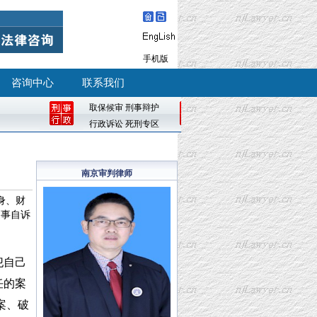
手机版
咨询中心
联系我们
取保候审
刑事辩护
行政诉讼
死刑专区
南京审判律师
身、财
刑事自诉
犯自己
任的案
案、破