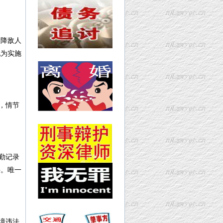
投降敌人
现为实施
，情节
勤记录
件。唯一
境违法