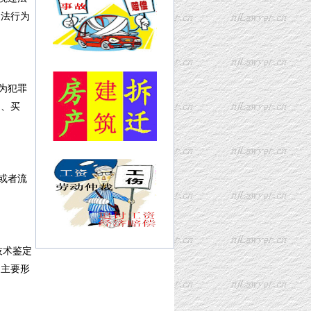
法行为
为犯罪
造、买
或者流
技术鉴定
的主要形