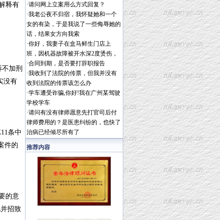
解释有
·
请问网上立案用么方式回复？
·
我老公夜不归宿，我怀疑她和一个
判：
女的有染，于是我说了一些侮辱她的
话，结果女方向我索
·
你好，我妻子在盒马鲜生门店上
班，因机器故障被开水深2度烫伤，
·
合同到期，是否要打辞职报告
诉不加刑
·
我收到了法院的传票，但我并没有
实没有
收到法院的传票该怎么办
·
学车遭受诈骗,你好!我在广州某驾驶
学校学车
·
请问有没有律师愿意先打官司后付
律师费用的？是医患纠纷的，也快了
11条中
治病已经倾尽所有了
案件的
推荐内容
要的意
况并招致