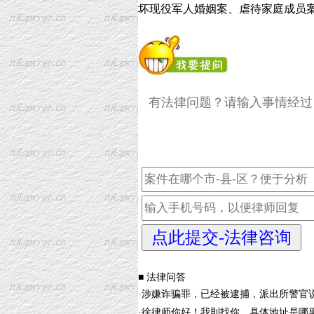
坏现役军人婚姻案、虐待家庭成员
■ 法律问答
·
涉嫌诈骗罪，已经被逮捕，派出所警官
·
徐律师你好！我則找你，具体地址是哪