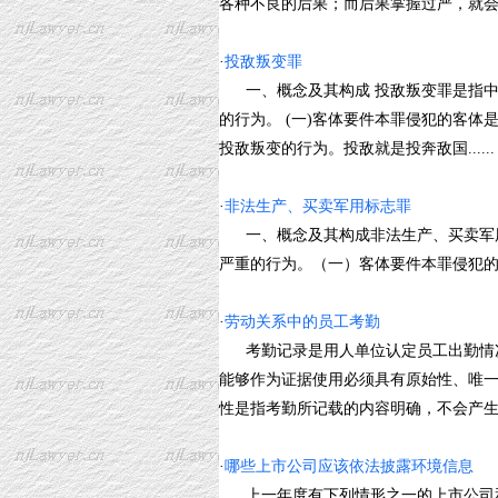
各种不良的后果；而后果掌握过严，就会限制
·
投敌叛变罪
一、概念及其构成 投敌叛变罪是指中
的行为。 (一)客体要件本罪侵犯的客体
投敌叛变的行为。投敌就是投奔敌国......
·
非法生产、买卖军用标志罪
一、概念及其构成非法生产、买卖军用
严重的行为。（一）客体要件本罪侵犯的是武
·
劳动关系中的员工考勤
考勤记录是用人单位认定员工出勤情况
能够作为证据使用必须具有原始性、唯
性是指考勤所记载的内容明确，不会产生...
·
哪些上市公司应该依法披露环境信息
上一年度有下列情形之一的上市公司和