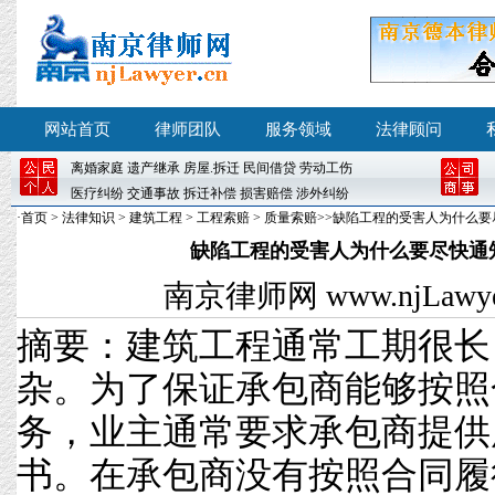
网站首页
律师团队
服务领域
法律顾问
离婚
家庭
遗产继承
房屋
.
拆迁
民间借贷
劳动工伤
医疗纠纷
交通事故
拆迁补偿
损害赔偿
涉外纠纷
·
首页
>
法律知识
>
建筑工程
>
工程索赔
>
质量索赔
>>缺陷工程的受害人为什么
缺陷工程的受害人为什么要尽快通
南京律师网
www.njLawyer
摘要：建筑工程通常工期很长
杂。为了保证承包商能够按照
务，业主通常要求承包商提供
书。在承包商没有按照合同履