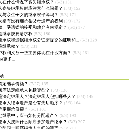
人在什么情况下丧失继承权？
(5/3) 151
认丧失继承权时应注意什么问题？
(5/3) 152
女与亲生子女的继承权平等吗？
(5/3) 171
女婿有没有继承岳父母遗产的权利
(5/3) 172
权、受遗赠的接受和放弃有何规定？
(5/3) 177
是继承恢复请求权
(5/3) 180
继承权和遗嘱继承权公证需提交的证明和...
(5/3) 228
是继承权？
(5/3) 231
中权利义务一致主要体现在什么方面？
(5/3) 261
re更多...
承
确定继承份额？
(7/27) 135
顺序法定继承人包括哪些？
(5/3) 136
是法定继承人？法定继承人包括哪些人？
(5/3) 149
继承人继承遗产是否有先后顺序？
(5/3) 164
确定继承份额？
(5/3) 181
定继承中，应当如何分配遗产？
(5/3) 193
继承人按照什么顺序参加遗产继承？
(5/3) 207
分配同一顺序继承人之间的遗产
(5/3) 211