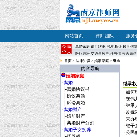
网站首页
律师团队
服务
离婚
家庭
遗产继承
房屋
.
拆迁
民间借
医疗纠纷
交通事故
拆迁补偿
损害赔偿
首页
>
法律知识
>
婚姻家庭
>
继承
内容导航
婚姻家庭
·
离婚
继承权
├
离婚协议书
·
如何
├
协议离婚
·
丧偶
├
诉讼离婚
·
继承
·
离婚财产
·
改嫁
├
婚前财产
·
未办
├
离婚财产分割
·
继子
·
离婚子女抚养
·
公民
├
抚养权