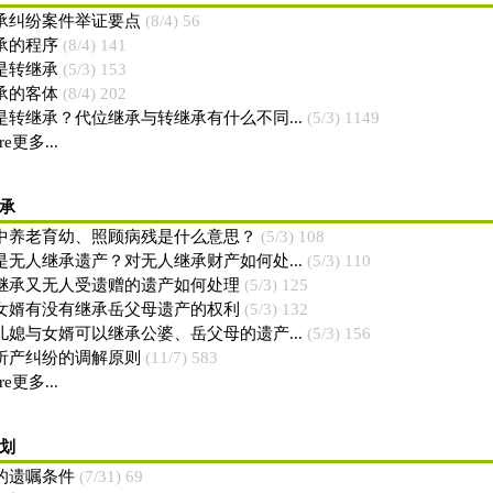
承纠纷案件举证要点
(8/4) 56
承的程序
(8/4) 141
是转继承
(5/3) 153
承的客体
(8/4) 202
是转继承？代位继承与转继承有什么不同...
(5/3) 1149
re更多...
承
中养老育幼、照顾病残是什么意思？
(5/3) 108
是无人继承遗产？对无人继承财产如何处...
(5/3) 110
继承又无人受遗赠的遗产如何处理
(5/3) 125
女婿有没有继承岳父母遗产的权利
(5/3) 132
儿媳与女婿可以继承公婆、岳父母的遗产...
(5/3) 156
析产纠纷的调解原则
(11/7) 583
re更多...
划
的遗嘱条件
(7/31) 69