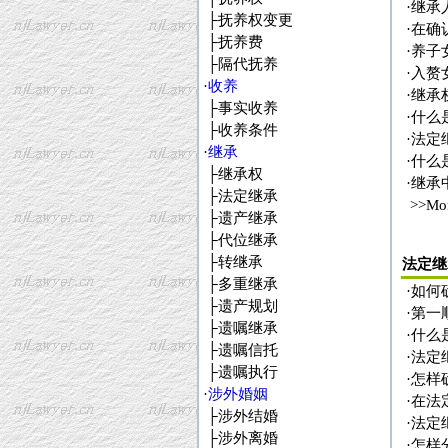
·
继承
├
抚养权变更
·
在确
├
抚养费
·
养子
├
隔代抚养
·
入赘
·
收养
·
继承
├
事实收养
·
什么
├
收养条件
·
法定
·
继承
·
什么
├
继承权
·
继承
├
法定继承
>>Mo
├
遗产继承
├
代位继承
├
转继承
法定继
├
多重继承
·
如何
├
遗产规划
·
第一
├
遗嘱继承
·
什么
├
遗嘱信托
·
法定
├
遗嘱执行
·
怎样
·
涉外婚姻
·
在法
├
涉外结婚
·
法定
├
涉外离婚
·
怎样