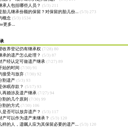
继承人包括哪些人员？
(5/3) 211
是胎儿继承份额的保留？对保留的胎儿份...
(5/3) 273
的概念
(5/3) 1534
re更多...
承
理收养登记仍有继承权
(7/28) 80
继承的遗产怎么处理？
(5/3) 87
财产经认定可做遗产继承
(7/27) 89
开始的时间
(7/30) 91
的接受与放弃
(7/30) 92
分割遗产
(5/3) 93
是休眠存款？
(5/17) 93
人再婚涉及遗产继承
(7/27) 94
分割的几个原则
(7/30) 99
分割的方式
(7/30) 106
人是否可以放弃遗产？
(5/3) 117
财产可以作为遗产来继承？
(5/3) 120
么样的人，遗嘱人应为其保留必要的遗产...
(5/3) 120