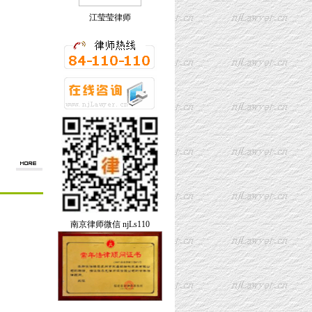
江莹莹律师
南京律师
微信 njLs110