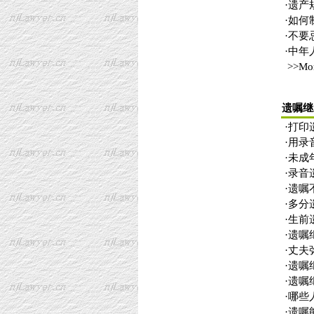
·
遗产
·
如何
·
不要
·
中年
>>Mo
遗嘱继
·
打印
·
用录
·
未成
·
录音
·
遗嘱
·
多分
·
生前
·
遗嘱
·
丈夫
·
遗嘱
·
遗嘱
·
哪些
·
遗嘱