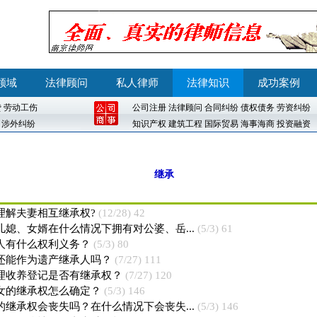
领域
法律顾问
私人律师
法律知识
成功案例
贷
劳动工伤
公司注册
法律顾问
合同纠纷
债权债务
劳资纠纷
涉外纠纷
知识产权
建筑工程
国际贸易
海事海商
投资融资
继承
理解夫妻相互继承权?
(12/28) 42
儿媳、女婿在什么情况下拥有对公婆、岳...
(5/3) 61
人有什么权利义务？
(5/3) 80
还能作为遗产继承人吗？
(7/27) 111
理收养登记是否有继承权？
(7/27) 120
女的继承权怎么确定？
(5/3) 146
的继承权会丧失吗？在什么情况下会丧失...
(5/3) 146