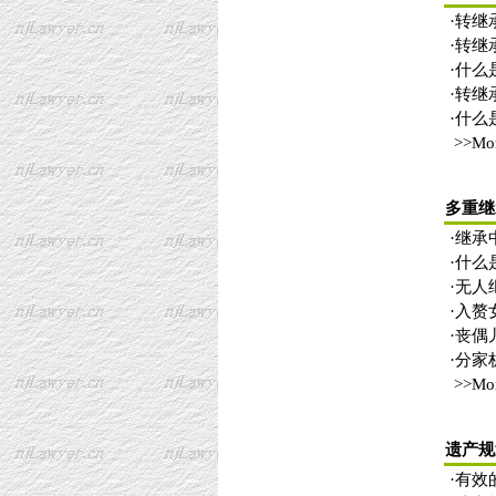
·
转继
·
转继
·
什么
·
转继
·
什么
>>Mo
多重继
·
继承
·
什么
·
无人
·
入赘
·
丧偶
·
分家
>>Mo
遗产规
·
有效