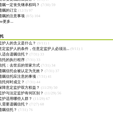
遗嘱一定丧失继承权吗？
(7/30) 59
遗嘱的订立
(12/3) 97
遗嘱的注意事项
(8/5) 104
re更多...
托
监护人的含义是什么？
(9/11) 1
意定监护人的条件，任意定监护人必须法...
(9/11) 1
人适合遗嘱信托？
(7/31) 33
信托的执行程序
(7/31) 33
信托：去世后的管家方式
(7/31) 34
遗嘱信托会被认定为无效？
(7/31) 37
遗嘱信托应注意的事项
(7/31) 41
信托何时成立？
(7/31) 44
保障意定监护双方权益？
(11/29) 50
监护与法定监护有何区别？
(11/29) 56
监护适用哪些人群？
(11/29) 67
人需要遗嘱信托？
(7/27) 68
遗嘱信托？
(7/31) 76