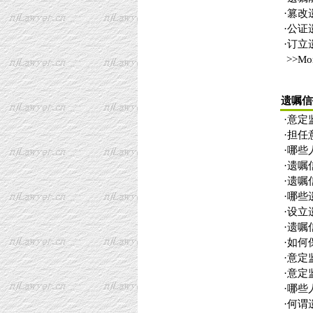
·
篡改
·
公证
·
订立
>>Mo
遗嘱信
·
意定
·
担任
·
哪些
·
遗嘱
·
遗嘱
·
哪些
·
设立
·
遗嘱
·
如何
·
意定
·
意定
·
哪些
·
何谓