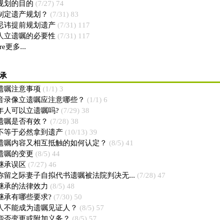
规划的目的
(7/27) 74
制定遗产规划？
(7/31) 83
忌讳提前规划遗产
(7/31) 117
人立遗嘱的必要性
(7/31) 117
re更多...
承
遗嘱注意事项
(1/1) 3
音录像立遗嘱应注意哪些？
(1/1) 6
年人可以立遗嘱吗?
(7/29) 38
遗嘱是否有效？
(7/28) 38
不等于必然拿到遗产
(10/13) 39
遗嘱内容又相互抵触的如何认定？
(8/5) 41
遗嘱的变更
(8/5) 44
继承误区
(7/27) 46
弥留之际妻子自拟代书遗嘱被法院判决无...
(7/28) 47
继承的法律效力
(8/5) 48
继承有哪些要求?
(7/30) 50
人不能成为遗嘱见证人？
(8/5) 57
能否变更或附加义务？
(8/5) 57