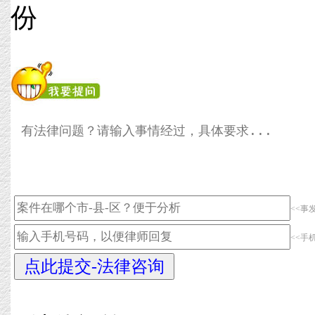
份
<<事
<<手