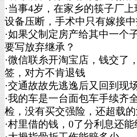
·
当事4岁，在家乡的筷子厂上
设备压断，手术中只有嫁接中
·
如果父制定房产给其中一个
要写放弃继承？
·
微信联糸开淘宝店，钱交了
签，对方不肯退钱
·
交通故故先逃逸后又回到现
·
我的车是一台面包车手续齐
检，没有买交强险，还超载的
·
村里借的钱，0了分利息还能
·
大拇指骨折工伤能赔多少