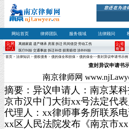
网站首页
律师团队
服务领域
法律顾问
离婚
家庭
遗产继承
房屋
.
拆迁
民间借贷
劳动工伤
医疗纠纷
交通事故
拆迁补偿
损害赔偿
涉外纠纷
·
首页
>
法律知识
>
债权债务
>
债的保全和担保
>
债的保全
>>查封异议申请书示例
查封异议申请书
南京律师网
www.njLawyer
摘要：异议申请人：南京某科
京市汉中门大街xx号法定代表
代理人：xx律师事务所联系电
xx区人民法院发布《南京市x