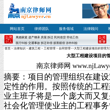
网站首页
律师团队
服务领域
法律顾问
离婚
家庭
遗产继承
房屋
.
拆迁
民间借贷
劳动工伤
医疗纠纷
交通事故
拆迁补偿
损害赔偿
涉外纠纷
·
首页
>
法律知识
>
建筑工程
>
工程管理
>
合同管理
>>大型工程建设项目的管理方
大型工程建设项目的
南京律师网
www.njLawyer
摘要：项目的管理组织在建设
定性的作用。按照传统的工程
业主班子将是一个庞大而
社会化管理使业主的工程事务