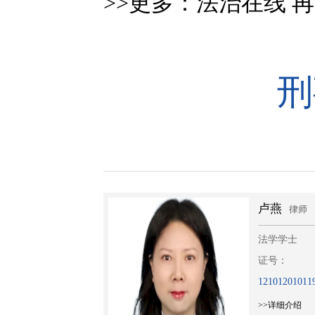
>>更多：
法治在线
再
刑
燕
章浩
律师
律师
学士
法学学士
：
证号：
1201011956744
1320120161
细介绍
>>详细介绍