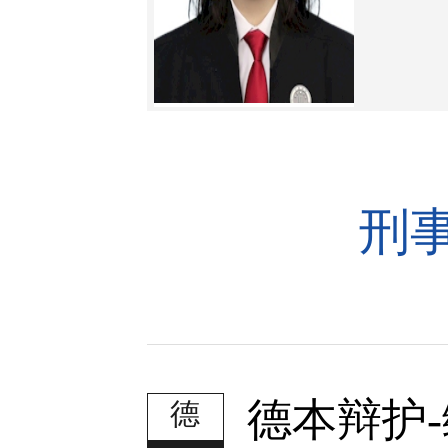
刑
德本辩护
德