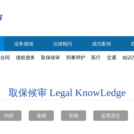
审
业务领域
法律顾问
成功案例
合同
债权债务
取保候审
刑事辩护
医疗
交通
知识
Legal KnowLedge
取保候审
拘留
逮捕
双规
监视居住