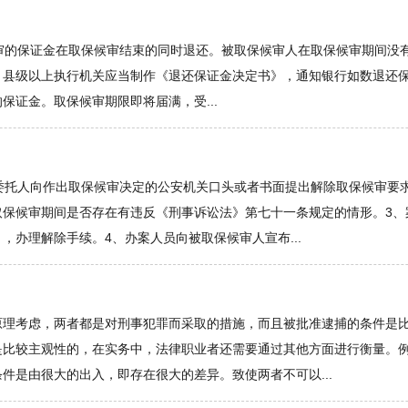
审的保证金在取保候审结束的同时退还。被取保候审人在取保候审期间没
，县级以上执行机关应当制作《退还保证金决定书》，通知银行如数退还
证金。取保候审期限即将届满，受...
委托人向作出取保候审决定的公安机关口头或者书面提出解除取保候审要
取保候审期间是否存在有违反《刑事诉讼法》第七十一条规定的情形。3、
办理解除手续。4、办案人员向被取保候审人宣布...
原理考虑，两者都是对刑事犯罪而采取的措施，而且被批准逮捕的条件是
是比较主观性的，在实务中，法律职业者还需要通过其他方面进行衡量。
件是由很大的出入，即存在很大的差异。致使两者不可以...