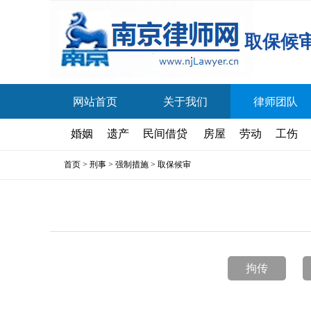
取保候
网站首页
关于我们
律师团队
婚姻
遗产
民间借贷
房屋
劳动
工伤
首页
>
刑事
>
强制措施
>
取保候审
拘传