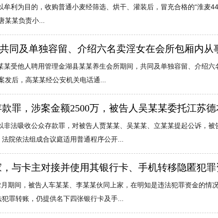
利为目的，收购普通小麦经筛选、烘干、灌装后，冒充合格的“淮麦44”小麦
某某负责小...
某某共同及单独容留、介绍六名卖淫女在会所包厢内
某、高某某受他人聘用管理金湖县某某养生会所期间，共同及单独容留、介绍
案发后，高某某经公安机关电话通...
款罪，涉案金额2500万，被告人吴某某委托江苏
院以非法吸收公众存款罪，对被告人贾某某、吴某某、立某某提起公诉，被
，法院依法组成合议庭适用普通程序公开...
家，与卡主对接并使用其银行卡、手机转移隐匿犯罪
月至12月期间，被告人车某某、李某某伙同上家，在明知是违法犯罪资金的
犯罪转账，仍提供名下四张银行卡及手...