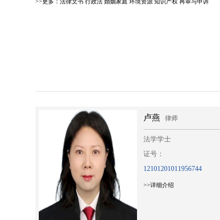
>>更多：
法律文书
行政法
婚姻家庭
环境资源
知识产权
再审与申诉
卢燕
律师
法学学士
证号：
0
12101201011956744
>>详细介绍