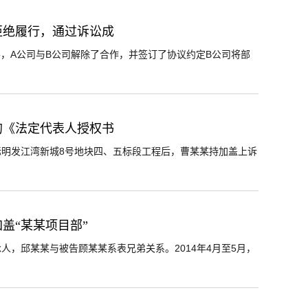
拒绝履行，通过诉讼成
善，A公司与B公司解除了合作，并签订了协议约定B公司将部
的《法定代表人授权书
明发江湾新城8号地块四、五标段工程后，曹某某持加盖上诉
盖“某某项目部”
，邱某某与被告顾某某系表兄弟关系。2014年4月至5月，