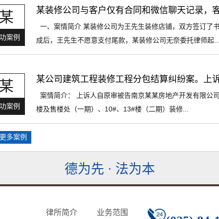
某装修公司与客户仅有合同和微信聊天记录，
某
一、案情简介 某装修公司为王先生装修店铺，双方签订了
功案例
成后，王先生不愿意支付尾款，某装修公司无奈委托律师起..
某公司建筑工程装修工程分包结算纠纷案。上
某
案情简介： 上诉人自原审被告南京某某房地产开发有限公司
功案例
楼及售楼处（一期）、10#、13#楼（二期）装修...
>更多案例
德为先 · 法为本
律所简介
业务范围