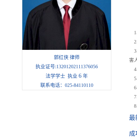
该
业
1
2
3
郭红侠 律师
害
执业证号:13201202111376056
4
6
法学学士 执业
年
5
联系电话：025-84110110
6
7
8
最
成