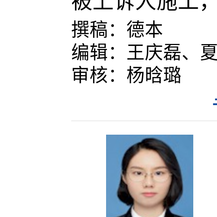
被上诉人施工，
撰稿：
德本
编辑：
王庆磊
、
审核：
杨晗璐