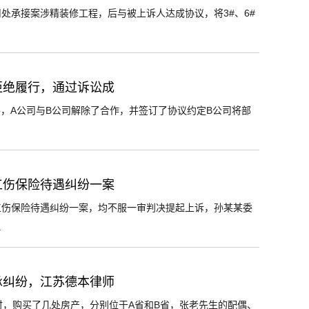
处承接案涉精装修工程，后与被上诉人达成协议，将3#、6#
拒绝履行，通过诉讼成
善，A公司与B公司解除了合作，并签订了协议约定B公司将部
工伤保险待遇纠纷一案
工伤保险待遇纠纷一案，均不服一审判决提起上诉，孙某某委
.
承纠纷，江苏德本律师
时，购买了几处房产，分别位于A省和B省，张老先生的配偶、