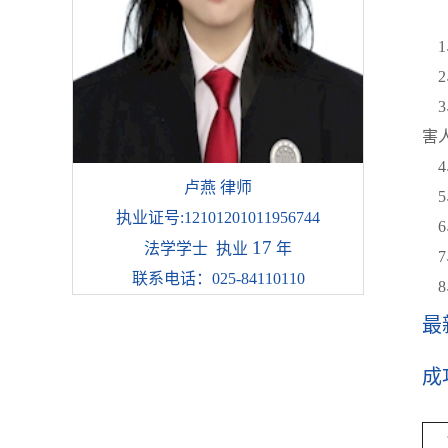
业
1
2
3
害
4
卢燕 律师
5
执业证号:12101201011956744
6
17
法学学士 执业
年
7
联系电话：025-84110110
8
最
成