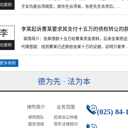
功案例
子女均是台湾居民，居住在台湾省，张老先生去世后，...
李某起诉曹某要求其支付十五万的债权转让的
李
案情简介：张某借款十五万给曹某资金周转，后来张某把这
功案例
代理思路：找到曹某已还款给张某十万的证据，证明只差李..
>更多案例
德为先 · 法为本
律所简介
业务范围
(025) 84-
律师团队
民商诉讼仲裁
服务领域
常年法律顾问