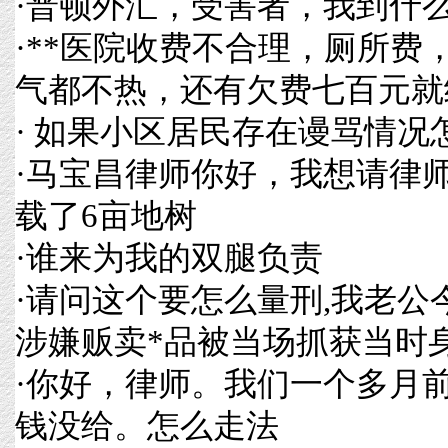
·
普顿外汇，受害者，我到什
·
**医院收费不合理，厕所费
气都不热，还有欠费七百元就
·
如果小区居民存在谩骂情况
·
马宝昌律师你好，我想请律师
载了6亩地树
·
谁来为我的双腿负责
·
请问这个要怎么量刑,我老公今
涉嫌贩卖*品被当场抓获当时
·
你好，律师。我们一个多月
钱没给。怎么走法