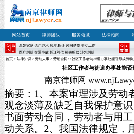
网站首页
律师团队
服务领域
法律顾问
离婚
家庭
遗产继承
房屋
.
拆迁
民间借贷
劳动工伤
医疗纠纷
交通事故
拆迁补偿
损害赔偿
涉外纠纷
·
首页
>
法律知识
>
劳动人事
>
劳动合同
>>社区工作者与街道办事处能否形成劳动
社区工作者与街道办事处能否
南京律师网
www.njLawyer
摘要：1、本案审理涉及劳动
观念淡薄及缺乏自我保护意识
书面劳动合同，劳动者与用工
动关系。2、我国法律规定，