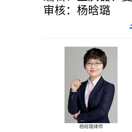
审核：
杨晗璐
杨晗璐律师