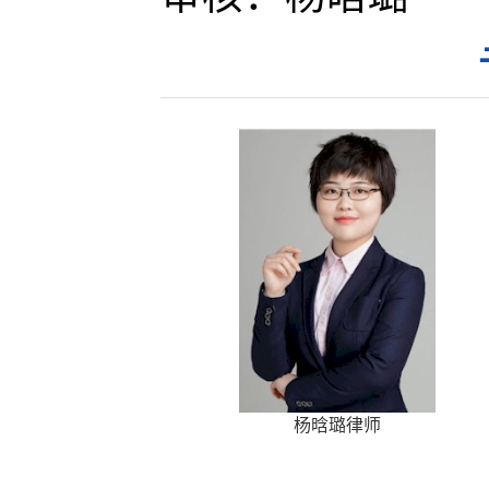
杨晗璐律师