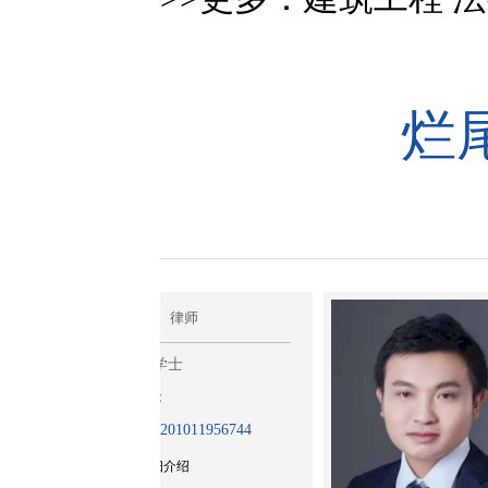
烂
章浩
律师
律师
学士
法学学士
：
证号：
201011956744
13201201610
细介绍
>>详细介绍